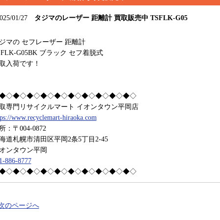
025/01/27
タジマのレーザー 距離計 買取販売中 TSFLK-G05
ジマの セフレーザー 距離計
SFLK-G05BK ブラック セフ着脱式
取入荷です！
◆◇◆◇◆◇◆◇◆◇◆◇◆◇◆◇◆◇◆◇
取専門リサイクルマート イオンタウン平岡店
tps://www.recyclemart-hiraoka.com
所：〒004-0872
海道札幌市清田区平岡2条5丁目2-45
オンタウン平岡
1-886-8777
◆◇◆◇◆◇◆◇◆◇◆◇◆◇◆◇◆◇◆◇
 次のページへ