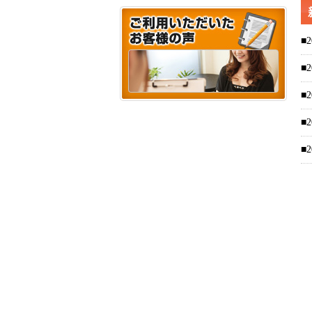
■2
■2
■2
■2
■2