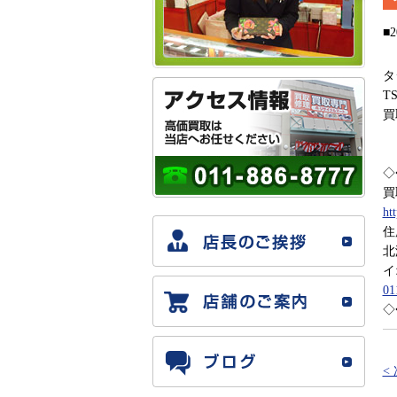
■2
タ
T
買
◇
買
ht
住
北
イ
01
◇
<