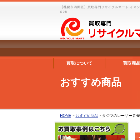
【札幌市清田区】買取専門リサイクルマート イオンタ
G05
買取について
買取商
おすすめ商品
HOME
>
おすすめ商品
>
タジマのレーザー 距離計