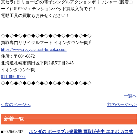
京セラ(旧 リョービ)の電子シングルアクションポリッシャー (脱着コ
ード) RPE202 + テンションパッド買取入荷です！
電動工具の買取もお任せください！
◇◆◇◆◇◆◇◆◇◆◇◆◇◆◇◆◇◆◇◆◇
買取専門リサイクルマート イオンタウン平岡店
https://www.recyclemart-hiraoka.com
住所：〒004-0872
北海道札幌市清田区平岡2条5丁目2-45
イオンタウン平岡
011-886-8777
◇◆◇◆◇◆◇◆◇◆◇◆◇◆◇◆◇◆◇◆◇
一覧へ
< 次のページへ
前のページへ >
新着一覧
■2026/08/07
ホンダの ポータブル発電機 買取販売中 エネポ ガス式