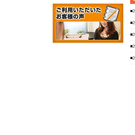
■2
■2
■2
■2
■2