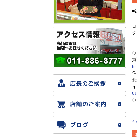
■2
コ
タ
◇
買
ht
住
北
イ
01
◇
<