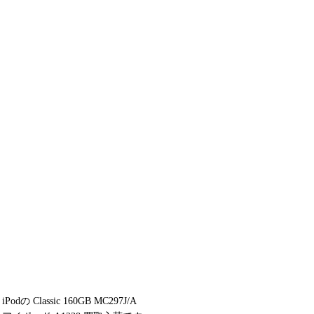
iPodの Classic 160GB MC297J/A