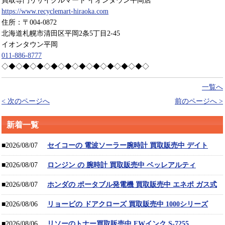
買取専門リサイクルマート イオンタウン平岡店
https://www.recyclemart-hiraoka.com
住所：〒004-0872
北海道札幌市清田区平岡2条5丁目2-45
イオンタウン平岡
011-886-8777
◇◆◇◆◇◆◇◆◇◆◇◆◇◆◇◆◇◆◇◆◇
一覧へ
< 次のページへ
前のページへ >
新着一覧
■2026/08/07
セイコーの 電波ソーラー腕時計 買取販売中 デイト
■2026/08/07
ロンジン の 腕時計 買取販売中 ベッレアルティ
■2026/08/07
ホンダの ポータブル発電機 買取販売中 エネポ ガス式
■2026/08/06
リョービの ドアクローズ 買取販売中 1000シリーズ
■2026/08/06
リソーのトナー買取販売中 FWインク S-7255