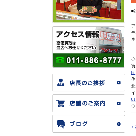
■2
アン
モ
ネ
◇
買
ht
住
北
イ
01
◇
<