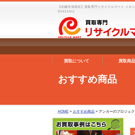
【札幌市清田区】買取専門リサイクルマート イオ
D2421N11
買取について
買取商
おすすめ商品
HOME
>
おすすめ商品
>
アンカーのプロジェクタ