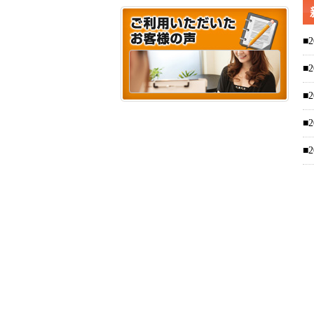
■2
■2
■2
■2
■2