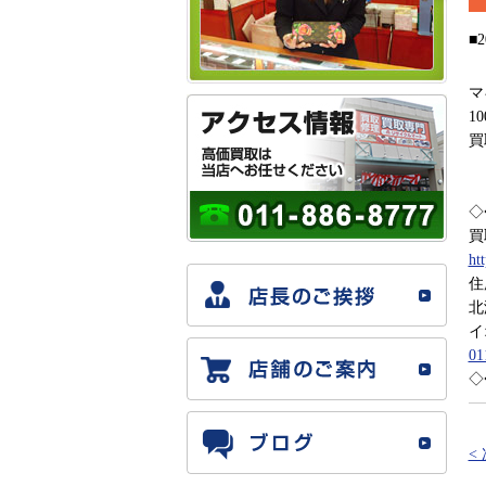
■2
マ
1
買
◇
買
ht
住
北
イ
01
◇
<