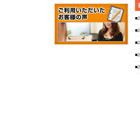
■2
■2
■2
■2
■2