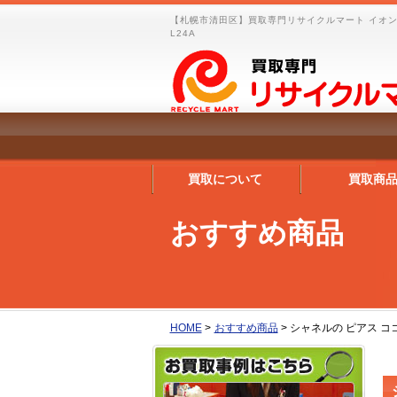
【札幌市清田区】買取専門リサイクルマート イオン
L24A
買取について
買取商
おすすめ商品
HOME
>
おすすめ商品
>
シャネルの ピアス ココ