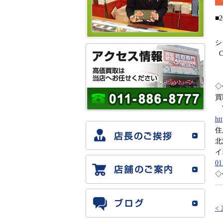
■2
シ
C
◇
買
”
ht
住
北
イ
01
◇
<