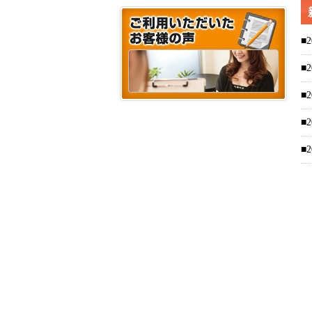
■2
■2
■2
■2
■2