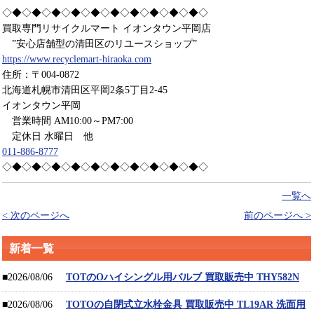
◇◆◇◆◇◆◇◆◇◆◇◆◇◆◇◆◇◆◇◆◇
買取専門リサイクルマート イオンタウン平岡店
”安心店舗型の清田区のリユースショップ”
https://www.recyclemart-hiraoka.com
住所：〒004-0872
北海道札幌市清田区平岡2条5丁目2-45
イオンタウン平岡
営業時間 AM10:00～PM7:00
定休日 水曜日 他
011-886-8777
◇◆◇◆◇◆◇◆◇◆◇◆◇◆◇◆◇◆◇◆◇
一覧へ
< 次のページへ
前のページへ >
新着一覧
■2026/08/06
TOTのOハイシングル用バルブ 買取販売中 THY582N
■2026/08/06
TOTOの自閉式立水栓金具 買取販売中 TL19AR 洗面用