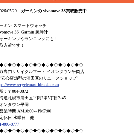
026/05/29
ガーミンの vivomove 3S買取販売中
ーミン スマートウォッチ
vomove 3S Garmin 腕時計
ォーキングやランニングにも！
取入荷です！
◆◇◆◇◆◇◆◇◆◇◆◇◆◇◆◇◆◇◆◇
取専門リサイクルマート イオンタウン平岡店
安心店舗型の清田区のリユースショップ”
tps://www.recyclemart-hiraoka.com
所：〒004-0872
海道札幌市清田区平岡2条5丁目2-45
オンタウン平岡
業時間 AM10:00～PM7:00
休日 水曜日 他
1-886-8777
◆◇◆◇◆◇◆◇◆◇◆◇◆◇◆◇◆◇◆◇