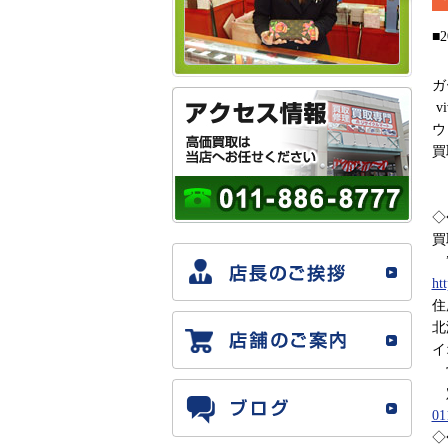
■2
ガ
vi
ウ
買
◇
買
”
ht
住
北
イ
営
定
01
◇