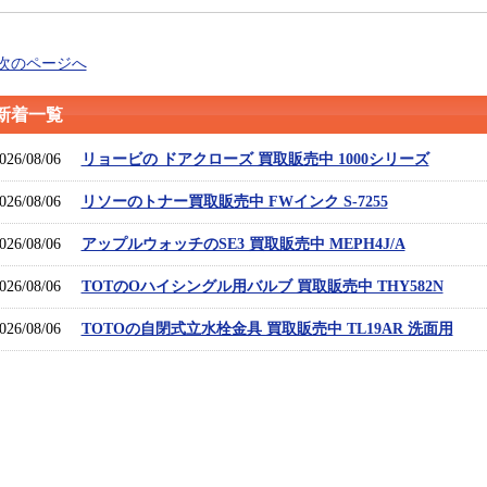
 次のページへ
新着一覧
026/08/06
リョービの ドアクローズ 買取販売中 1000シリーズ
026/08/06
リソーのトナー買取販売中 FWインク S-7255
026/08/06
アップルウォッチのSE3 買取販売中 MEPH4J/A
026/08/06
TOTのOハイシングル用バルブ 買取販売中 THY582N
026/08/06
TOTOの自閉式立水栓金具 買取販売中 TL19AR 洗面用