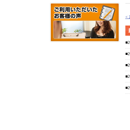
<
■2
■2
■2
■2
■2