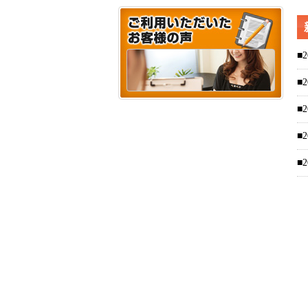
■2
■2
■2
■2
■2