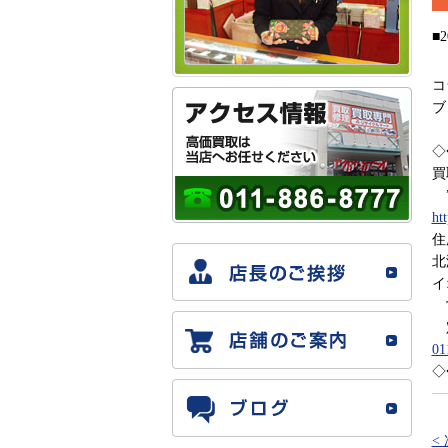
■2
コ
ブ
◇
買
”
ht
住
北
イ
営
定
01
◇
<