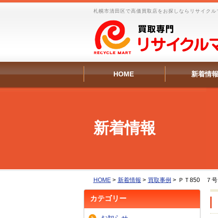
札幌市清田区で高価買取店をお探しならリサイクル
HOME
新着情
新着情報
HOME
>
新着情報
>
買取事例
>
ＰＴ850 ７
カテゴリー