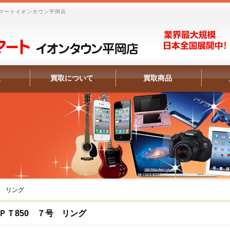
マートイオンタウン平岡店
報
買取について
買取商品
号 リング
ＰＴ850 ７号 リング