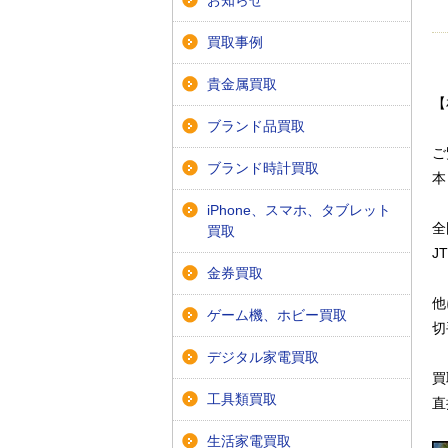
お知らせ
買取事例
貴金属買取
【
ブランド品買取
ご
ブランド時計買取
本
iPhone、スマホ、タブレット
全
買取
J
金券買取
他
ゲーム機、ホビー買取
切
デジタル家電買取
買
工具類買取
直
生活家電買取