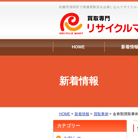
札幌市清田区で高価買取店をお探しならリサイクル
HOME
新着情
新着情報
HOME
>
新着情報
>
買取事例
>
金券類買取事
カテゴリー