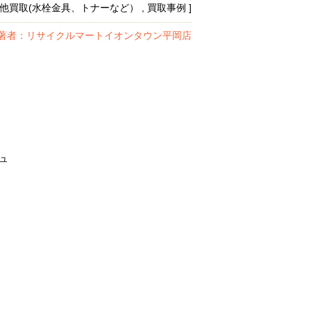
その他買取(水栓金具、トナーなど） , 買取事例 ]
著者：リサイクルマートイオンタウン平岡店
ュ