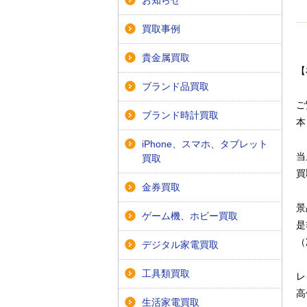
お知らせ
買取事例
貴金属買取
【
ブランド品買取
ご
ブランド時計買取
本
iPhone、スマホ、タブレット
当
買取
買
金券買取
景
ゲーム機、ホビー買取
是
（
デジタル家電買取
工具類買取
レ
高
生活家電買取