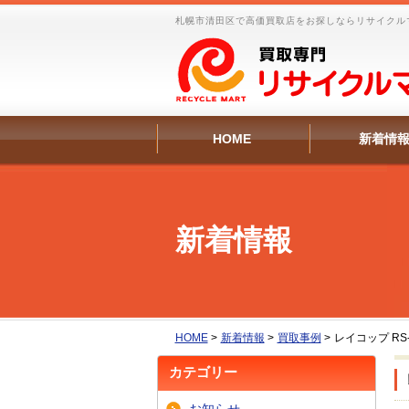
札幌市清田区で高価買取店をお探しならリサイクル
HOME
新着情
新着情報
HOME
>
新着情報
>
買取事例
>
レイコップ R
カテゴリー