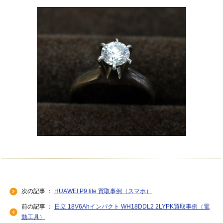
次の記事 ：
HUAWEI P9 lite 買取事例（スマホ）
前の記事 ：
日立 18V6Ahインパクト WH18DDL2 2LYPK買取事例（電
動工具）