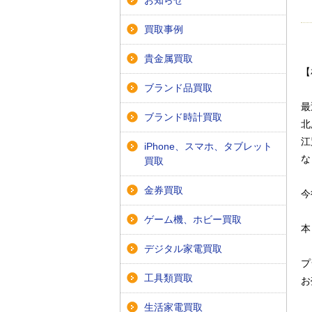
お知らせ
買取事例
貴金属買取
【
ブランド品買取
最
ブランド時計買取
北
江
iPhone、スマホ、タブレット
な
買取
金券買取
今
ゲーム機、ホビー買取
本
デジタル家電買取
プ
工具類買取
お
生活家電買取