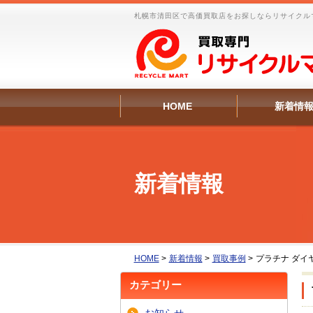
札幌市清田区で高価買取店をお探しならリサイクル
HOME
新着情
新着情報
HOME
>
新着情報
>
買取事例
>
プラチナ ダイ
カテゴリー