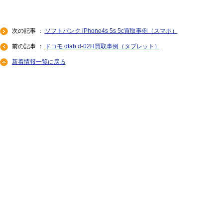
次の記事 ：
ソフトバンク iPhone4s 5s 5c買取事例（スマホ）
前の記事 ：
ドコモ dtab d-02H買取事例（タブレット）
新着情報一覧に戻る