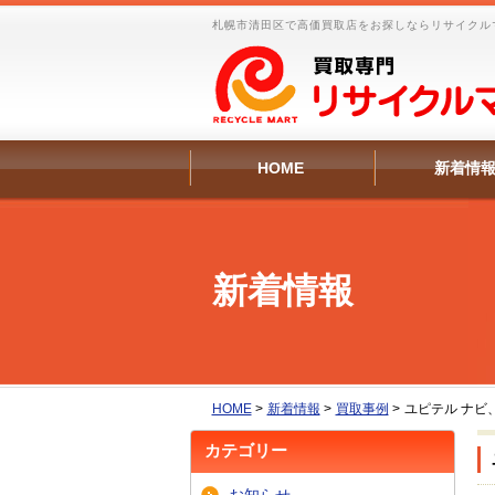
札幌市清田区で高価買取店をお探しならリサイクル
HOME
新着情
新着情報
HOME
>
新着情報
>
買取事例
>
ユピテル ナビ
カテゴリー