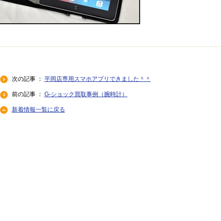
次の記事 ：
平岡店専用スマホアプリできました＾＾
前の記事 ：
G-ショック買取事例（腕時計）
新着情報一覧に戻る