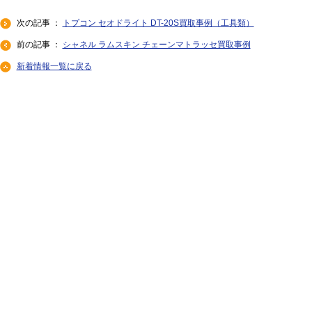
次の記事 ：
トプコン セオドライト DT-20S買取事例（工具類）
前の記事 ：
シャネル ラムスキン チェーンマトラッセ買取事例
新着情報一覧に戻る