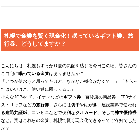
札幌で金券を賢く現金化！眠っているギフト券、旅
行券、どうしてますか？
こんにちは！札幌もすっかり夏の気配を感じる今日この頃、皆さんの
ご自宅に
眠っている金券
はありませんか？
「いつか使おうと思ってたけど、なかなか機会がなくて…」 「もらっ
たはいいけど、使い道に困ってる…」
そんなJCBやUC、イオンなどの
ギフト券
、百貨店の商品券、JTBナイ
ストリップなどの
旅行券
、さらには
切手
や
はがき
、建設業界で使われ
る
建退共証紙
、コンビニなどで便利な
クオカード
、そして
株主優待券
など。実はこれらの金券、札幌で賢く現金化できるってご存知でした
か？