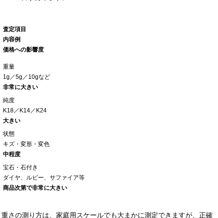
査定項目
内容例
価格への影響度
重量
1g／5g／10gなど
非常に大きい
純度
K18／K14／K24
大きい
状態
キズ・変形・変色
中程度
宝石・石付き
ダイヤ、ルビー、サファイア等
商品次第で非常に大きい
重さの測り方は、家庭用スケールでも大まかに測定できますが、正確