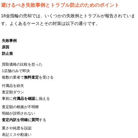
避けるべき失敗事例とトラブル防止のためのポイント
18金指輪の売却では、いくつかの失敗例とトラブルが報告されていま
す。よくあるケースとその対策は以下の通りです。
失敗事例
原因
防止策
買取価格の比較を怠った
1店舗のみで即決
複数の業者で
無料査定
を受ける
付属品を紛失
査定額ダウン
事前に
付属品を確認
し揃える
査定額の根拠が不明瞭
明細が説明されない
査定内訳を明確に質問
する
重さや純度を誤認
表記ミスや勘違い