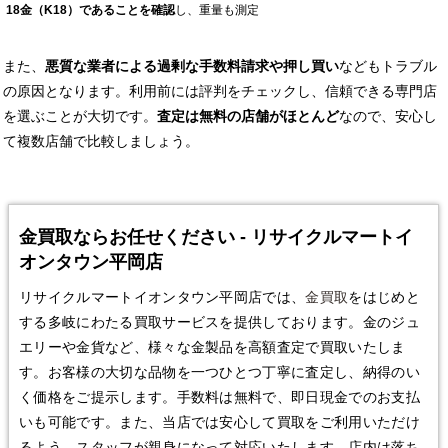
18金（K18）であることを確認
し、重量も測定
また、
悪質な業者による過剰な手数料請求や押し買い
などもトラブル
の原因となります。利用前には評判をチェックし、信頼できる専門店
を選ぶことが大切です。
査定は無料の店舗がほとんど
なので、安心し
て複数店舗で比較しましょう。
金買取ならお任せください - リサイクルマートイ
オンタウン平岡店
リサイクルマートイオンタウン平岡店では、
金買取
をはじめと
する多岐にわたる買取サービスを提供しております。金のジュ
エリーや金貨など、様々な金製品を高額査定で買取いたしま
す。お客様の大切な品物を一つひとつ丁寧に査定し、納得のい
く価格をご提示します。手数料は無料で、即日現金でのお支払
いも可能です。また、当店では安心して買取をご利用いただけ
るよう、スタッフが親身になって対応いたします。店内は落ち