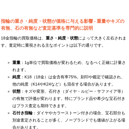
指輪の重さ・純度・状態が価格に与える影響 - 重量やキズの
有無、石の有無など査定基準を専門的に説明
18金指輪の買取価格は、
重さ・純度・状態
によって大きく左右されま
す。査定時に重視される主なポイントは以下の通りです。
重量
：1g単位で買取価格が変わるため、なるべく正確に計量さ
れます。
純度
：K18（18金）は金含有率75%。刻印や鑑定で確認され、
他の純度（K14やK24など）も混在する場合があります。
状態
：キズや変形、石付き（ダイヤ・ルビー・サファイア等）
の有無で評価が変わります。特にブランド品や希少な宝石付き
はプラス査定も期待できます。
石付き指輪
：ダイヤやカラーストーン付きの場合、宝石部分も
別途査定されることが多く、ノーブランドでも価値が上がる場
合があります。