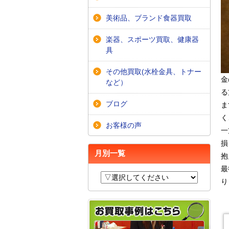
美術品、ブランド食器買取
楽器、スポーツ買取、健康器
具
その他買取(水栓金具、トナー
金
など）
る
ブログ
ま
く
お客様の声
一
損
月別一覧
抱
最
り