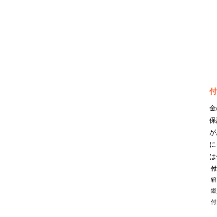
付
金
保
が
に
は
付
箱
鑑
付