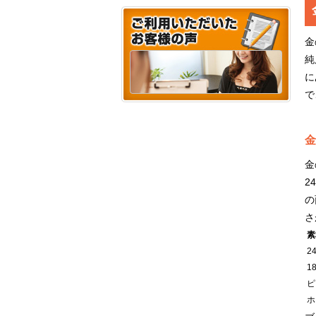
金
純
に
で
金
金
2
の
さ
素
2
1
ピ
ホ