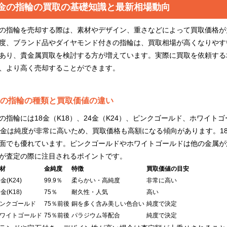
金の指輪の買取の基礎知識と最新相場動向
の指輪を売却する際は、素材やデザイン、重さなどによって買取価格が大
度、ブランド品やダイヤモンド付きの指輪は、買取相場が高くなりやす
あり、貴金属買取を検討する方が増えています。実際に買取を依頼する
、より高く売却することができます。
の指輪の種類と買取価値の違い
の指輪には18金（K18）、24金（K24）、ピンクゴールド、ホワイ
4金は純度が非常に高いため、買取価格も高額になる傾向があります。1
面でも優れています。ピンクゴールドやホワイトゴールドは他の金属が
が査定の際に注目されるポイントです。
材
金純度
特徴
買取価値の目安
4金(K24)
99.9％
柔らかい・高純度
非常に高い
8金(K18)
75％
耐久性・人気
高い
ンクゴールド
75％前後
銅を多く含み美しい色合い
純度で決定
ワイトゴールド
75％前後
パラジウム等配合
純度で決定