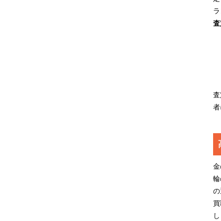
ラ
査
査
者
金
輪
の
買
し