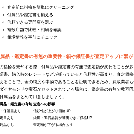
査定前に指輪を簡単にクリーニング
付属品や鑑定書を揃える
信頼できる専門店を選ぶ
複数店舗で比較・相場を確認
相場情報を事前にチェック
属品・鑑定書の有無の重要性 - 箱や保証書が査定アップに繋が
の指輪を売却する際、付属品や鑑定書の有無で査定額が変わることが多
証書、購入時のレシートなどが揃っていると信頼性が高まり、査定価格
あることで、金の純度や本物であることを証明できるため、買取業者も
ダイヤモンドや宝石がセットされている場合は、鑑定書の有無で数万円
付属品をまとめて用意しましょう。
属品・鑑定書の有無
査定への影響
・保証書あり
信頼性が上がり価格UP
定書あり
純度・宝石品質が証明できて価格UP
属品なし
査定額が下がる場合あり