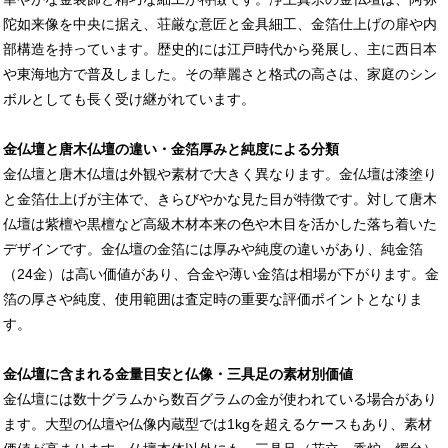
陀如来像を中央に据え、荘厳な意匠と金具細工、金箔仕上げの扉や内
部構造を持っています。歴史的には江戸時代から発展し、主に西日本
や東海地方で普及しました。その華麗さと格式の高さは、家庭のシン
ボルとしても長く受け継がれています。
金仏壇と唐木仏壇の違い・金箔厚みと純度による分類
金仏壇と唐木仏壇は外観や素材で大きく異なります。金仏壇は漆塗り
と金箔仕上げが主体で、きらびやかな見た目が特徴です。対して唐木
仏壇は紫檀や黒檀など高級木材本来の色や木目を活かした落ち着いた
デザインです。金仏壇の金箔には厚みや純度の違いがあり、純金箔
（24金）は高い価値があり、合金や薄い金箔は相場が下がります。金
箔の厚さや純度、使用範囲は査定時の重要な評価ポイントとなりま
す。
金仏壇に含まれる金量目安と仏像・三具足の素材別価値
金仏壇には数十グラムから数百グラムの金が使われている場合があり
ます。大型の仏壇や仏像内蔵型では1kgを超えるケースもあり、素材