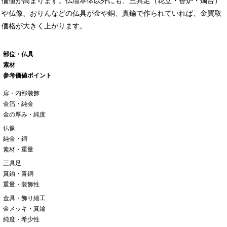
価値が高まります。仏壇本体以外にも、三具足（花立・香炉・燭台）
や仏像、おりんなどの仏具が金や銅、真鍮で作られていれば、金買取
価格が大きく上がります。
部位・仏具
素材
参考価値ポイント
扉・内部装飾
金箔・純金
金の厚み・純度
仏像
純金・銅
素材・重量
三具足
真鍮・青銅
重量・装飾性
金具・飾り細工
金メッキ・真鍮
純度・希少性