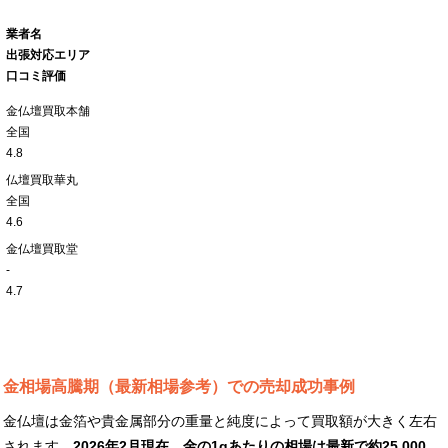
業者名
出張対応エリア
口コミ評価
金仏壇買取本舗
全国
4.8
仏壇買取華丸
全国
4.6
金仏壇買取堂
-
4.7
金相場高騰期（最新相場参考）での売却成功事例
金仏壇は金箔や貴金属部分の重量と純度によって買取額が大きく左右
されます。
2026年2月現在、金の1gあたりの相場は最新で約25,000