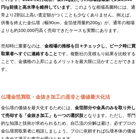
円/g前後と高水準を維持しています
。このような相場高騰時には、通
常より2割以上高い査定額がつくことも少なくありません。例えば、
供養を終えた金仏壇（幅90cm、金箔使用量約200g）が、通常の相場
よりも約100,000円高く売却できたケースも実際にあります。
売却時に重要なのは、
金相場の推移を日々チェックし、ピーク時に買
取業者へすぐに連絡すること
です。複数社の見積もり結果を比較する
ことで、金価格の上昇によるメリットを最大限に活かすことができま
す。
仏壇金箔買取・金抜き加工の是非と価値最大化法
金仏壇の価値を最大化するためには、
金箔部分や金具のみを取り外し
て売却する「金抜き加工」も一つの選択肢
となります。ただし、専門
的な知識と技術が求められるため、自己流の分解は避け、必ずプロの
金仏壇買取業者に相談しましょう。プロに依頼すれば仏壇本体の価値
も含めて適正な査定が受けられます。