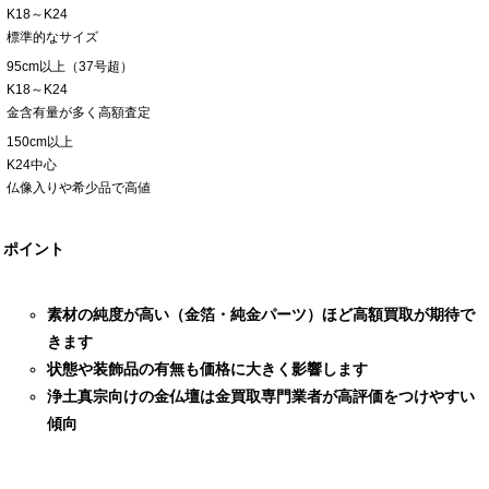
K18～K24
標準的なサイズ
95cm以上（37号超）
K18～K24
金含有量が多く高額査定
150cm以上
K24中心
仏像入りや希少品で高値
ポイント
素材の純度が高い（金箔・純金パーツ）ほど高額買取が期待で
きます
状態や装飾品の有無も価格に大きく影響します
浄土真宗向けの金仏壇は金買取専門業者が高評価をつけやすい
傾向