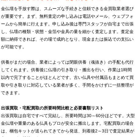
金仏壇を手放す際は、スムーズな手続きと信頼できる金買取業者選び
が重要です。まず、無料査定の申し込みは電話やメール、ウェブフォ
ームから簡単に行えます。申し込み後は専門スタッフが自宅まで出張
し、仏壇の種類・状態・金箔や金具の量を細かく査定します。査定金
額に納得できれば、その場で成約となり、現金または振込での支払い
が可能です。
供養がまだの場合、業者によっては閉眼供養（魂抜き）の手配も代行
してくれます。供養後に仏壇の引き取り・搬出を行い、作業は1時間
以内で完了することがほとんどです。古い仏具や付属品もまとめて買
取や引き取りに対応している業者が多く、手間をかけずに一括整理が
できます。
出張買取・宅配買取の所要時間比較と必要書類リスト
出張買取は自宅ですべて完結し、所要時間は30～60分ほどです。大型
金仏壇や重量のある仏具もプロが安全に搬出します。宅配買取の場合
は、梱包キットが送られてきてから発送、到着後2～3日で査定結果が