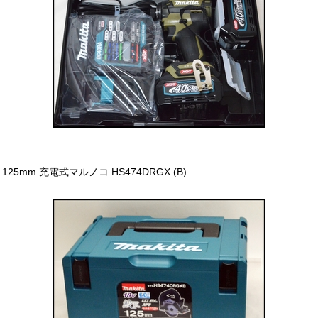
125mm 充電式マルノコ HS474DRGX (B)