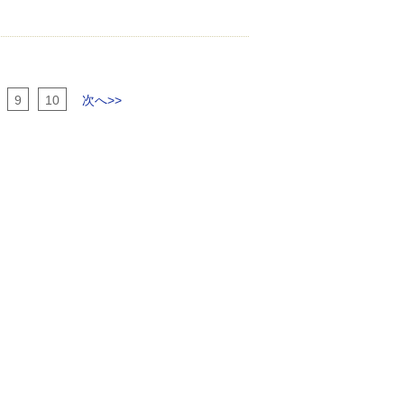
9
10
次へ>>