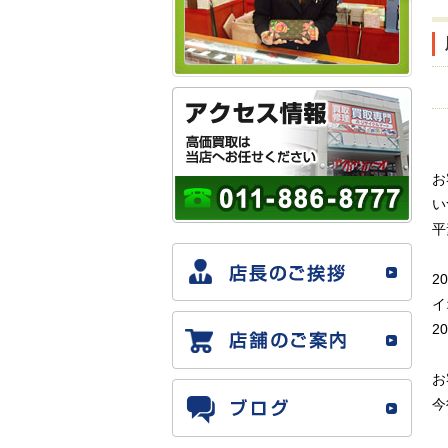
お
い
平
2
イ
2
お
今