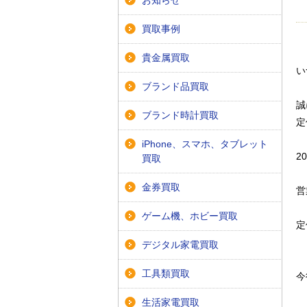
お知らせ
買取事例
貴金属買取
い
ブランド品買取
誠
ブランド時計買取
定
iPhone、スマホ、タブレット
2
買取
金券買取
営
ゲーム機、ホビー買取
定
デジタル家電買取
工具類買取
今
生活家電買取