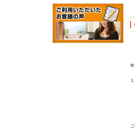
年
１
〜
ご