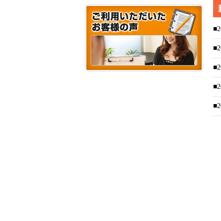
■2
■2
■2
■2
■2