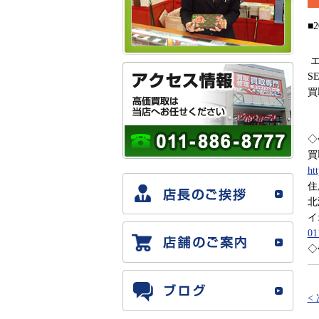
■2
エ
S
買
◇
買
ht
住
北
イ
01
◇
<