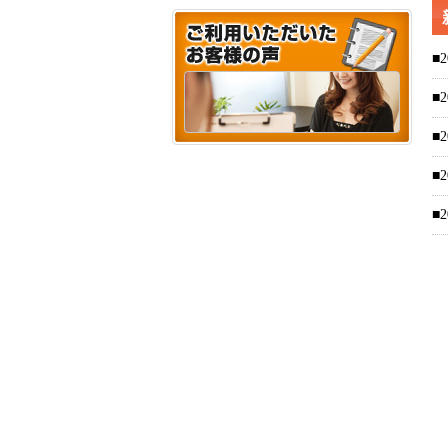
■2
■2
■2
■2
■2