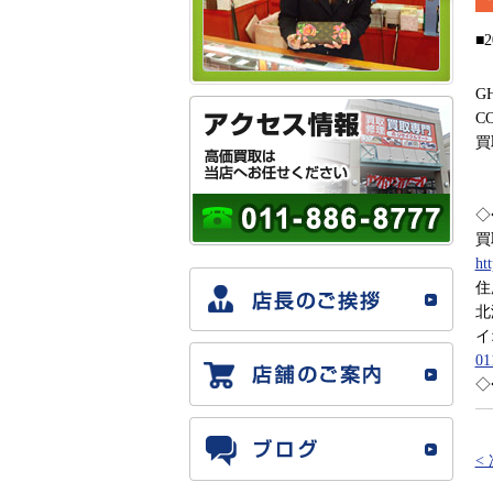
■2
GH
C
買
◇
買
ht
住
北
イ
01
◇
<