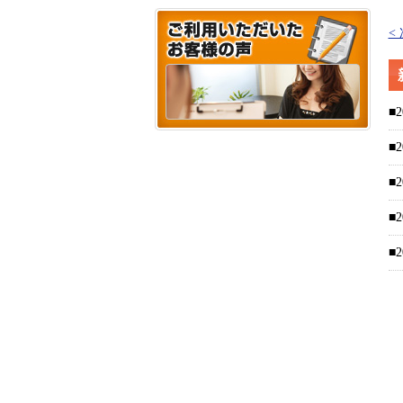
<
■2
■2
■2
■2
■2