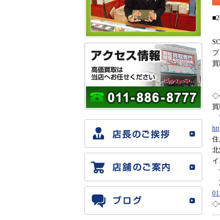
■2
S
プ
買
◇
買
”
ht
住
北
イ
営
定
01
◇