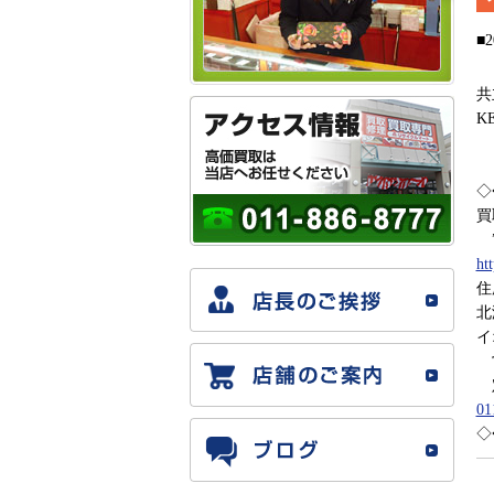
■2
共
K
◇
買
”
ht
住
北
イ
営
定
01
◇