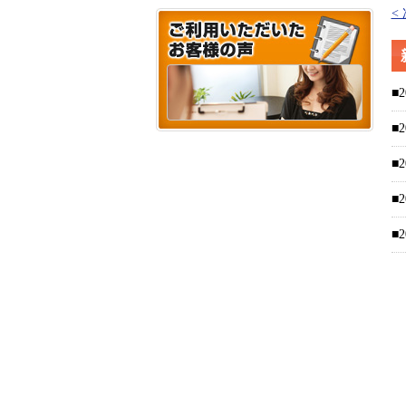
<
■2
■2
■2
■2
■2