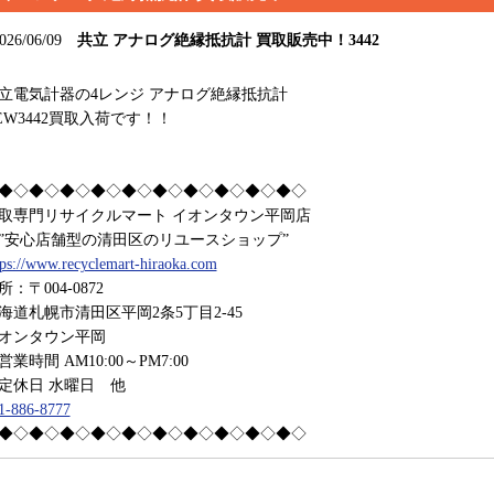
026/06/09
共立 アナログ絶縁抵抗計 買取販売中！3442
立電気計器の4レンジ アナログ絶縁抵抗計
EW3442買取入荷です！！
◆◇◆◇◆◇◆◇◆◇◆◇◆◇◆◇◆◇◆◇
取専門リサイクルマート イオンタウン平岡店
安心店舗型の清田区のリユースショップ”
tps://www.recyclemart-hiraoka.com
所：〒004-0872
海道札幌市清田区平岡2条5丁目2-45
オンタウン平岡
業時間 AM10:00～PM7:00
休日 水曜日 他
1-886-8777
◆◇◆◇◆◇◆◇◆◇◆◇◆◇◆◇◆◇◆◇