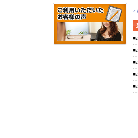
<
■2
■2
■2
■2
■2