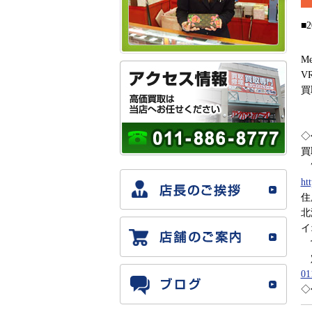
■2
Me
V
買
◇
買
”
ht
住
北
イ
営
定
01
◇