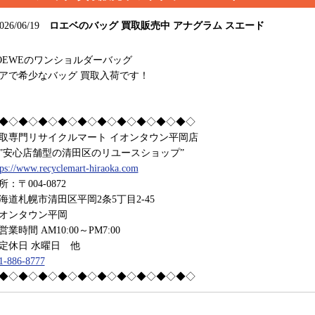
026/06/19
ロエベのバッグ 買取販売中 アナグラム スエード
OEWEのワンショルダーバッグ
アで希少なバッグ 買取入荷です！
◆◇◆◇◆◇◆◇◆◇◆◇◆◇◆◇◆◇◆◇
取専門リサイクルマート イオンタウン平岡店
安心店舗型の清田区のリユースショップ”
tps://www.recyclemart-hiraoka.com
所：〒004-0872
海道札幌市清田区平岡2条5丁目2-45
オンタウン平岡
業時間 AM10:00～PM7:00
休日 水曜日 他
1-886-8777
◆◇◆◇◆◇◆◇◆◇◆◇◆◇◆◇◆◇◆◇