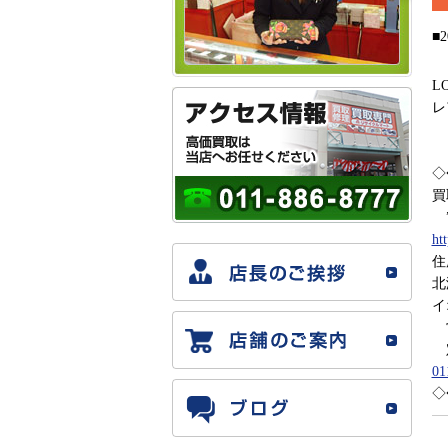
■2
L
レ
◇
買
”
ht
住
北
イ
営
定
01
◇