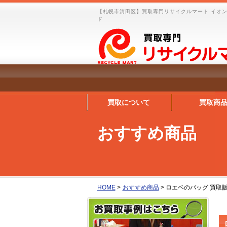
【札幌市清田区】買取専門リサイクルマート イオン
ド
買取について
買取商
おすすめ商品
HOME
>
おすすめ商品
>
ロエベのバッグ 買取販