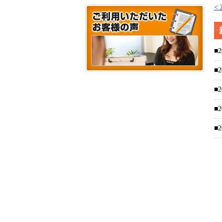
<
■2
■2
■2
■2
■2