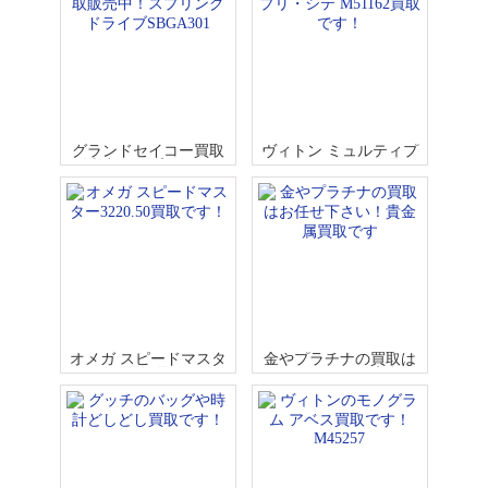
グランドセイコー買取
ヴィトン ミュルティプ
販売中！スプリングド
リ・シテ M51162買取で
ライブSBGA301
す！
オメガ スピードマスタ
金やプラチナの買取は
ー3220.50買取です！
お任せ下さい！貴金属
買取です