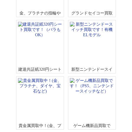
金、プラチナの指輪や
グランドセイコー買取
ネックレスの貴金属買
です！スプリングドラ
取！！
イブ SBGE253
建退共証紙320円シート
新型ニンテンドースイ
買取です！（バラもO
ッチ買取です！有機EL
K）
モデル
貴金属買取中！(金、プ
ゲーム機新品買取で
ラチナ、ダイヤ、宝石
す！（PS5、ニンテンド