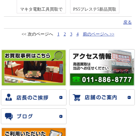
マキタ電動工具買取で
PS5プレステ5新品買取
す！ TD171DRGXなど
です！！
戻る
<< 次のページへ
1
2
3
4
前のページへ >>