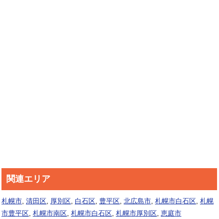
関連エリア
札幌市
,
清田区
,
厚別区
,
白石区
,
豊平区
,
北広島市
,
札幌市白石区
,
札幌
市豊平区
,
札幌市南区
,
札幌市白石区
,
札幌市厚別区
,
恵庭市