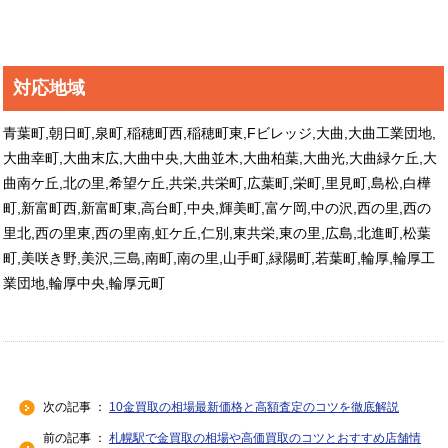
対応地域
青葉町,朝日町,泉町,稲穂町西,稲穂町東,Fビレッジ,大曲,大曲工業団地,
大曲幸町,大曲末広,大曲中央,大曲並木,大曲柏葉,大曲光,大曲緑ケ丘,大
曲南ケ丘,北の里,希望ケ丘,共栄,共栄町,広葉町,栄町,里見町,島松,白樺
町,新富町西,新富町東,高台町,中央,輝美町,富ケ岡,中の沢,西の里,西の
里北,西の里東,西の里南,虹ケ丘,仁別,東共栄,東の里,広島,北進町,松葉
町,美咲き野,美沢,三島,南町,南の里,山手町,緑陽町,若葉町,輪厚,輪厚工
業団地,輪厚中央,輪厚元町
次の記事 ：
10金買取の相場最新価格と高額査定のコツを徹底解説
前の記事 ：
札幌駅で金買取の相場や高価買取のコツとおすすめ店舗情