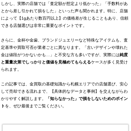
しかし、実際の店舗では「査定額が想定より低かった」「手数料があ
とから差し引かれて損をした」といった声も聞かれます。特に、店舗
によって【1gあたり数百円以上】の価格差が生じることもあり、信頼
できる店舗選びは非常に重要なポイントです。
さらに、金杯や金歯、ブランドジュエリーなど特殊なアイテムも、査
定基準や買取可否が業者ごとに異なります。「古いデザインや壊れた
金は値段がつかないかも…」と不安な方も多いですが、実際には
純度
と重量次第でしっかりと価値を見極めてもらえる
ケースが多く見受け
られます。
この記事では、金買取の基礎知識から札幌エリアでの店舗選び、安心
して売却できる流れまで、【具体的なデータと事例】を交えながらわ
かりやすく解説します。
「知らなかった」で損をしないためのポイン
ト
を、ぜひ最後までご覧ください。