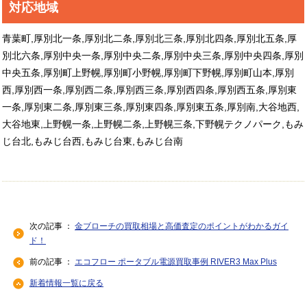
対応地域
青葉町,厚別北一条,厚別北二条,厚別北三条,厚別北四条,厚別北五条,厚
別北六条,厚別中央一条,厚別中央二条,厚別中央三条,厚別中央四条,厚別
中央五条,厚別町上野幌,厚別町小野幌,厚別町下野幌,厚別町山本,厚別
西,厚別西一条,厚別西二条,厚別西三条,厚別西四条,厚別西五条,厚別東
一条,厚別東二条,厚別東三条,厚別東四条,厚別東五条,厚別南,大谷地西,
大谷地東,上野幌一条,上野幌二条,上野幌三条,下野幌テクノパーク,もみ
じ台北,もみじ台西,もみじ台東,もみじ台南
次の記事 ：
金ブローチの買取相場と高価査定のポイントがわかるガイ
ド！
前の記事 ：
エコフロー ポータブル電源買取事例 RIVER3 Max Plus
新着情報一覧に戻る