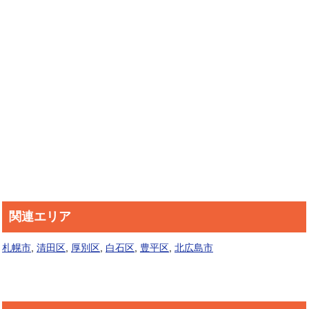
関連エリア
札幌市
,
清田区
,
厚別区
,
白石区
,
豊平区
,
北広島市