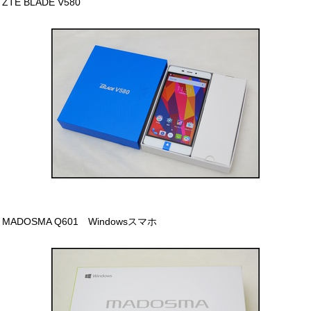
ZTE BLADE V580
MADOSMA Q601 Windowsスマホ