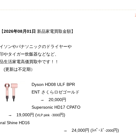
【
2026年08月01
日
新品家電買取金額】
イソンやパナソニックのドライヤーや
印やタイガー炊飯器などなど、
品生活家電高価買取中です！！
更新は不定期）
Dyson HD08 ULF BPR
ENT さくらロゼゴールド
→ 20,000円
Supersonic HD17 CPATO
 19,000円
(
円)
VLP pink
-3000
ral Shine HD16
→ 24,000円
(ﾄﾊﾟｰｽﾞ
円)
-2
000