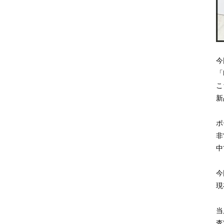
今
「
こ
新
ポ
非
中
今
現
当
査