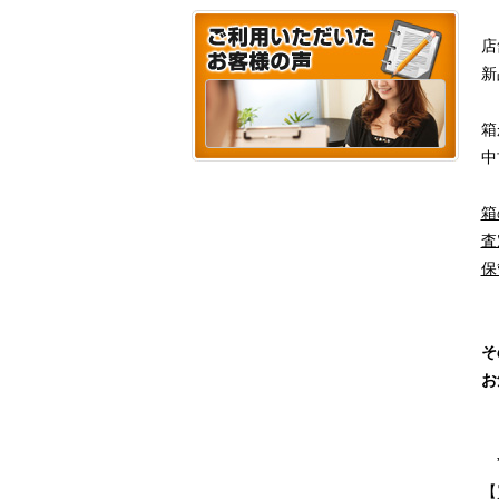
店
新
箱
中
箱
査
保
そ
お
”
【