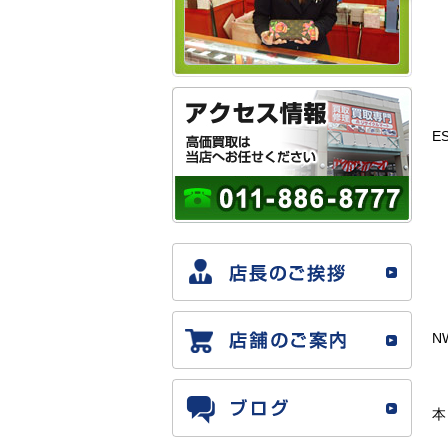
E
N
本
（