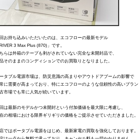
回お持ち込みいただいたのは、エコフローの最新モデル
RIVER 3 Max Plus (870)」です。
ちらは外箱のテープも剥がされていない完全な未開封品で、
品そのままのコンディションでのお買取りとなりました。
ータブル電源市場は、防災意識の高まりやアウトドアブームの影響で
常に需要が高まっており、特にエコフローのような信頼性の高いブラン
古市場でも常に人気が続いています。
回は最新のモデルかつ未開封という付加価値を最大限に考慮し、
在の相場における限界ギリギリの価格をご提示させていただきました。
店ではポータブル電源をはじめ、最新家電の買取を強化しております。
定は一点から無料で承っており、キャンセル料も一切かかりません。