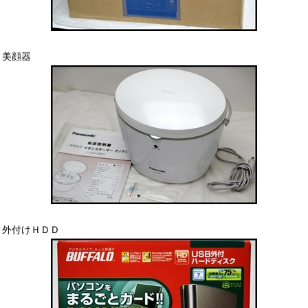
美顔器
外付けＨＤＤ