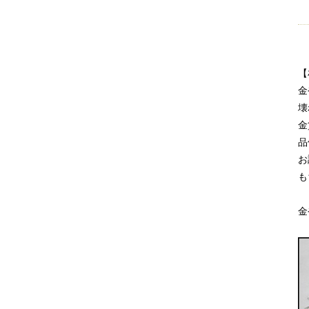
【
金
壊
金
品
お
も
金