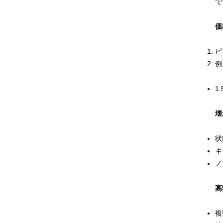
で
価
ピ
例
1.
壊
状
キ
ノ
高
複