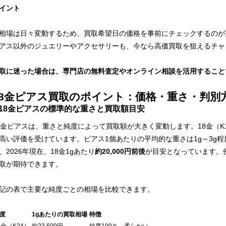
イント
相場は日々変動するため、買取希望日の価格を事前にチェックするのが
アス以外のジュエリーやアクセサリーも、今なら高価買取を狙えるチャ
取に迷った場合は、専門店の無料査定やオンライン相談を活用すること
18金ピアス買取のポイント：価格・重さ・判別
18金ピアスの標準的な重さと買取額目安
8金ピアスは、重さと純度によって買取額が大きく変動します。18金（K
高い評価を受けています。ピアス1個あたりの平均的な重さは1g～3g
、2026年現在、18金1gあたり
約20,000円前後
が目安となっています。
取が期待できます。
記の表で主要な純度ごとの相場を比較できます。
度
1gあたりの買取相場
特徴