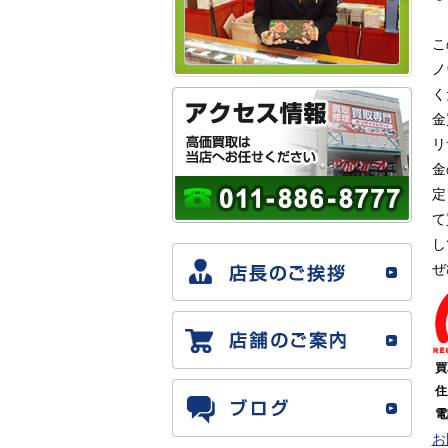
こ
ノ
く
金
リ
金
定
て
し
ぜ
買
住
電
お