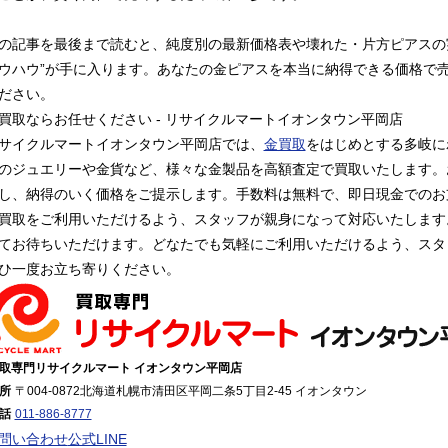
の記事を最後まで読むと、純度別の最新価格表や壊れた・片方ピアスの
ウハウ”が手に入ります。あなたの金ピアスを本当に納得できる価格で
ださい。
買取ならお任せください - リサイクルマートイオンタウン平岡店
サイクルマートイオンタウン平岡店では、
金買取
をはじめとする多岐に
のジュエリーや金貨など、様々な金製品を高額査定で買取いたします。
し、納得のいく価格をご提示します。手数料は無料で、即日現金でのお
買取をご利用いただけるよう、スタッフが親身になって対応いたします
てお待ちいただけます。どなたでも気軽にご利用いただけるよう、スタ
ひ一度お立ち寄りください。
取専門リサイクルマート イオンタウン平岡店
所
〒004-0872
北海道札幌市清田区平岡二条5丁目2-45 イオンタウン
話
011-886-8777
問い合わせ
公式LINE