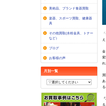
美術品、ブランド食器買取
楽器、スポーツ買取、健康器
具
その他買取(水栓金具、トナー
「
など）
え
ブログ
金
変
お客様の声
れ
月別一覧
買
あ
る
「
る