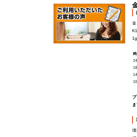
金
K
1
純
2
1
1
1
ブ
ま
壊