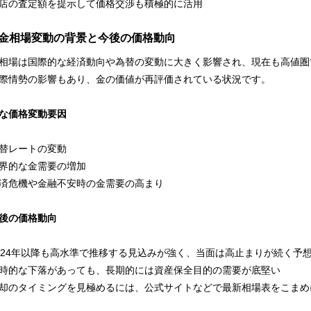
店の査定額を提示して価格交渉も積極的に活用
金相場変動の背景と今後の価格動向
相場は国際的な経済動向や為替の変動に大きく影響され、現在も高値圏
際情勢の影響もあり、金の価値が再評価されている状況です。
な価格変動要因
替レートの変動
界的な金需要の増加
済危機や金融不安時の金需要の高まり
後の価格動向
024年以降も高水準で推移する見込みが強く、当面は高止まりが続く予
時的な下落があっても、長期的には資産保全目的の需要が底堅い
却のタイミングを見極めるには、公式サイトなどで最新相場表をこまめ