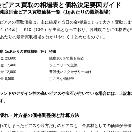
金ピアス買取の相場表と価格決定要因ガイド
純度別金ピアス買取価格一覧（1gあたりの最新相場）
ピアスの買取価格は、主に純度と当日の金相場によって大きく変動します。
14（14金）、K10（10金）が主流となっており、各純度ごとに価格
gあたりの最新買取相場を分かりやすくまとめたものです。
度
1gあたりの買取相場（円）
特徴
4金
23,600
純度100％で最も高値
8金
17,400
ジュエリーで主流
4金
12,000
普段使いアクセサリー向け
0金
8,500
手ごろな価格帯
ランドやデザイン性の高いピアスや宝石が付いている場合には、上記相
す。
壊れ・片方品の価格調整例と計算方法
れてしまったピアスや片方だけのピアスも、金素材としての価値が最優