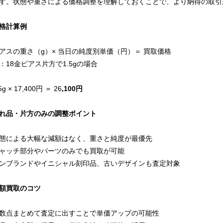
す。状態や重さによる価格調整を理解しておくことで、より納得の取引
格計算例
アスの重さ（g）× 当日の純度別単価（円）＝ 買取価格
：18金ピアス片方で1.5gの場合
5g × 17,400円 ＝ 26
,100円
れ品・片方のみの調整ポイント
態による大幅な減額はなく、重さと純度が最優先
ャッチ部分やパーツのみでも買取が可能
ンブランドやイニシャル刻印品、古いデザインも査定対象
額買取のコツ
数点まとめて査定に出すことで単価アップの可能性