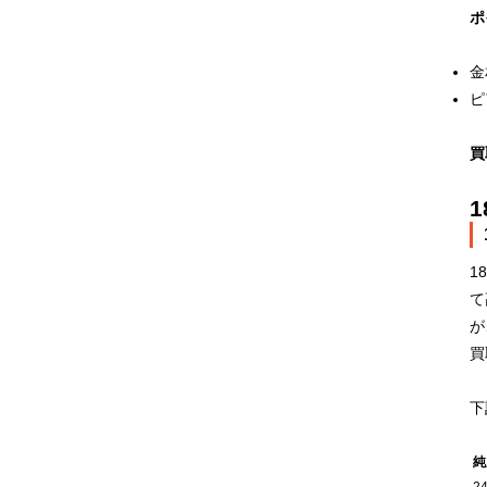
ポ
金
ピ
買
1
て
が
買
下
純