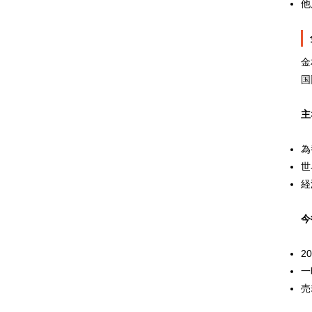
他
金
国
主
為
世
経
今
2
一
売