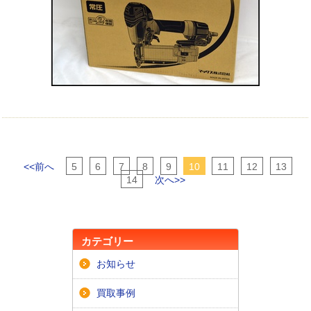
<<前へ
5
6
7
8
9
10
11
12
13
14
次へ>>
カテゴリー
お知らせ
買取事例