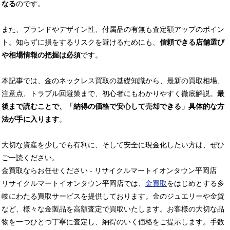
なる
のです。
また、ブランドやデザイン性、付属品の有無も査定額アップのポイン
ト。知らずに損をするリスクを避けるためにも、
信頼できる店舗選び
や相場情報の把握は必須
です。
本記事では、金のネックレス買取の基礎知識から、最新の買取相場、
注意点、トラブル回避策まで、初心者にもわかりやすく徹底解説。
最
後まで読むことで、「納得の価格で安心して売却できる」具体的な方
法が手に入ります
。
大切な資産を少しでも有利に、そして安全に現金化したい方は、ぜひ
ご一読ください。
金買取ならお任せください - リサイクルマートイオンタウン平岡店
リサイクルマートイオンタウン平岡店では、
金買取
をはじめとする多
岐にわたる買取サービスを提供しております。金のジュエリーや金貨
など、様々な金製品を高額査定で買取いたします。お客様の大切な品
物を一つひとつ丁寧に査定し、納得のいく価格をご提示します。手数