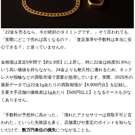
「22金を売るなら、今が絶好のタイミングです。」そう言われても、
「実際にどこで売れば高くなるの？」「査定基準や手数料は本当に安
心できる？」と迷っていませんか。
金相場は直近5年間で【約1.8倍】に上昇し、特に22金は純度91.6%と
いう高い価値を持ちながら、24金よりも耐久性に優れるため、ネック
レスや指輪などの買取市場で需要が急増しています。実際、2025年の
最新データでは22金1gあたりの買取相場が【8,900円台】を記録し、
主要大手店舗の価格差は1gあたり【500円以上】となるケースも少な
くありません。
「手数料が予想外に高かった」「壊れたアクセサリーは買取不可と言
われた」といった失敗談も多く、店舗選びや査定のポイントを知らな
いだけで、
数万円単位の損失
につながることも。