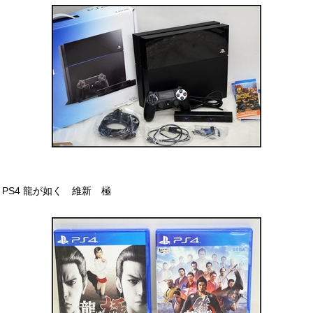
PS4 龍が如く 維新 極