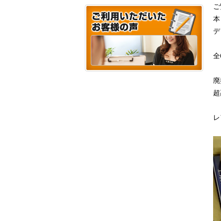
ご
本
デ
全
廃
超
レ