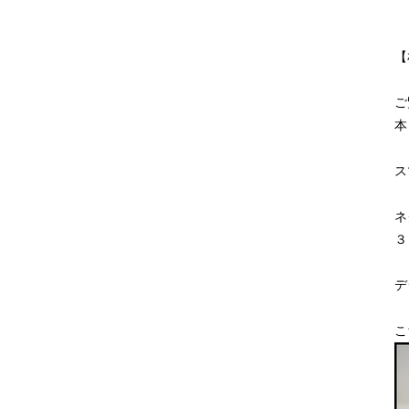
【
ご
本
ス
ネ
３
デ
こ