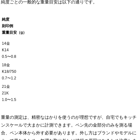
純度ごとの一般的な重量目安は以下の通りです。
純度
刻印例
重量目安（g）
14金
K14
0.5〜0.8
18金
K18/750
0.7〜1.2
21金
21K
1.0〜1.5
重量の測定は、精密なはかりを使うのが理想ですが、自宅でもキッチ
ンスケールで大まかに計測できます。ペン先の金部分のみを測る場
合、ペン本体から外す必要があります。外し方はブランドやモデルに