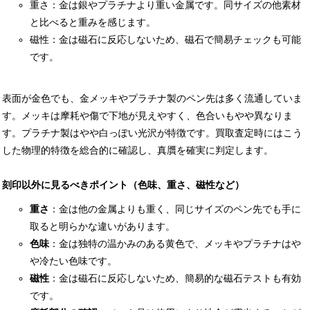
重さ：金は銀やプラチナより重い金属です。同サイズの他素材
と比べると重みを感じます。
磁性：金は磁石に反応しないため、磁石で簡易チェックも可能
です。
表面が金色でも、金メッキやプラチナ製のペン先は多く流通していま
す。メッキは摩耗や傷で下地が見えやすく、色合いもやや異なりま
す。プラチナ製はやや白っぽい光沢が特徴です。買取査定時にはこう
した物理的特徴を総合的に確認し、真贋を確実に判定します。
刻印以外に見るべきポイント（色味、重さ、磁性など）
重さ
：金は他の金属よりも重く、同じサイズのペン先でも手に
取ると明らかな違いがあります。
色味
：金は独特の温かみのある黄色で、メッキやプラチナはや
や冷たい色味です。
磁性
：金は磁石に反応しないため、簡易的な磁石テストも有効
です。