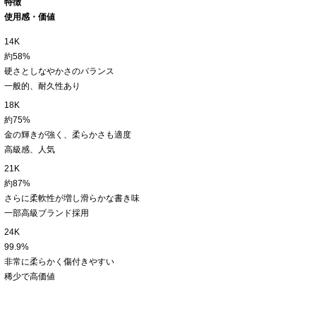
特徴
使用感・価値
14K
約58%
硬さとしなやかさのバランス
一般的、耐久性あり
18K
約75%
金の輝きが強く、柔らかさも適度
高級感、人気
21K
約87%
さらに柔軟性が増し滑らかな書き味
一部高級ブランド採用
24K
99.9%
非常に柔らかく傷付きやすい
稀少で高価値