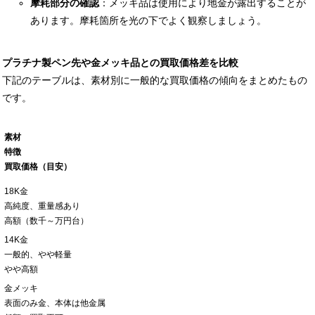
摩耗部分の確認
：メッキ品は使用により地金が露出することが
あります。摩耗箇所を光の下でよく観察しましょう。
プラチナ製ペン先や金メッキ品との買取価格差を比較
下記のテーブルは、素材別に一般的な買取価格の傾向をまとめたもの
です。
素材
特徴
買取価格（目安）
18K金
高純度、重量感あり
高額（数千～万円台）
14K金
一般的、やや軽量
やや高額
金メッキ
表面のみ金、本体は他金属