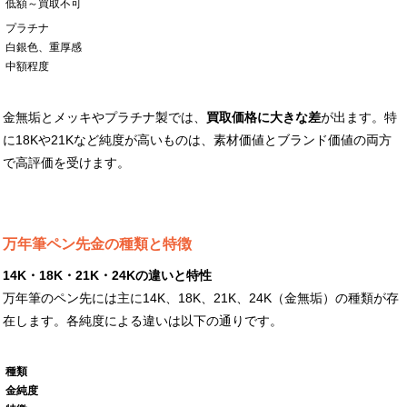
低額～買取不可
プラチナ
白銀色、重厚感
中額程度
金無垢とメッキやプラチナ製では、
買取価格に大きな差
が出ます。特
に18Kや21Kなど純度が高いものは、素材価値とブランド価値の両方
で高評価を受けます。
万年筆ペン先金の種類と特徴
14K・18K・21K・24Kの違いと特性
万年筆のペン先には主に14K、18K、21K、24K（金無垢）の種類が存
在します。各純度による違いは以下の通りです。
種類
金純度