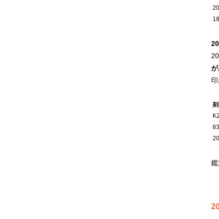
2
1
2
2
が
印
刻
K
8
2
鑑
2