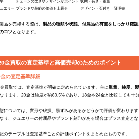
平
チェーンの太さやデザインがポイント
状態・長さ・重量
ュエリー
ブランドや装飾の価値も上乗せ
デザイン・石付き・証明書
製品を売却する際は、
製品の種類や状態、付属品の有無をしっかり確認
のコツ
となります。
20金買取の査定基準と高価売却のためのポイント
0金の査定基準詳細
0金買取では、査定基準が明確に定められています。主に
重量、純度、製
なります。20金は純度が約83.5%であり、18金や24金と比較しても
態については、変形や破損、黒ずみがあるかどうかで評価が変わります
なり、ジュエリーの付属品やブランド刻印がある場合はプラス査定とな
記のテーブルは査定基準ごとの評価ポイントをまとめたものです。