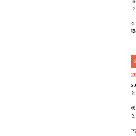
喜
ジ
金
取
2
2
と
状
と
下