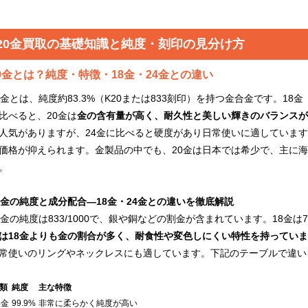
20金買取の基礎知識と純度・刻印の見分け方
0金とは？純度・特徴・18金・24金との違い
0金とは、純度約83.3%（K20または833刻印）を持つ金合金です。18金（K1
比べると、20金は
金の含有量が高く、耐久性と美しい輝きのバランスが
人気がありますが、24金に比べると硬度があり日常使いに適しています
価格が抑えられます。金製品の中でも、20金は日本では希少で、主に
。
0金の純度と成分配合―18金・24金との違いを徹底解説
0金の純度は833/1000で、銀や銅などの割金が含まれています。18金は75
は18金よりも金の割合が多く、耐食性や変色しにくい特性を持っていま
常使いのリングやネックレスにも適しています。下記のテーブルで違い
類
純度
主な特徴
4金
99.9%
非常に柔らかく純度が高い