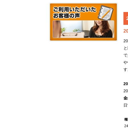
2
2
と
で
や
す
2
2
金
日
種
2