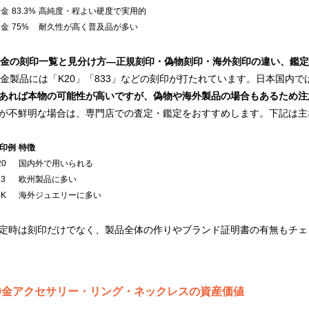
0金
83.3%
高純度・程よい硬度で実用的
8金
75%
耐久性が高く普及品が多い
0金の刻印一覧と見分け方―正規刻印・偽物刻印・海外刻印の違い、鑑
0金製品には「K20」「833」などの刻印が打たれています。日本国内で
あれば本物の可能性が高いですが、偽物や海外製品の場合もあるため注
が不鮮明な場合は、専門店での査定・鑑定をおすすめします。下記は主
印例
特徴
20
国内外で用いられる
33
欧州製品に多い
0K
海外ジュエリーに多い
定時は刻印だけでなく、製品全体の作りやブランド証明書の有無もチェ
0金アクセサリー・リング・ネックレスの資産価値