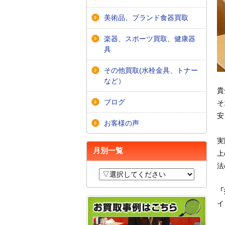
美術品、ブランド食器買取
楽器、スポーツ買取、健康器
具
その他買取(水栓金具、トナー
など）
貴
ブログ
そ
安
お客様の声
実
月別一覧
上
法
「
イ