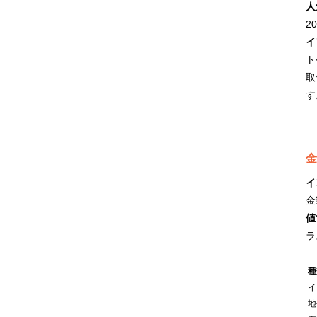
人
2
イ
ト
取
す
金
イ
金
値
ラ
種
イ
地