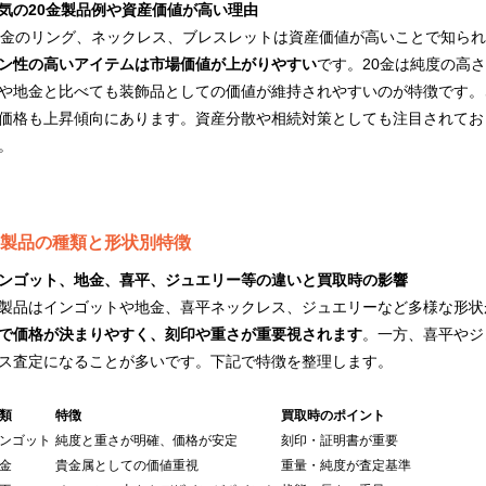
気の20金製品例や資産価値が高い理由
0金のリング、ネックレス、ブレスレットは資産価値が高いことで知ら
ン性の高いアイテムは市場価値が上がりやすい
です。20金は純度の高
や地金と比べても装飾品としての価値が維持されやすいのが特徴です。
価格も上昇傾向にあります。資産分散や相続対策としても注目されてお
。
製品の種類と形状別特徴
ンゴット、地金、喜平、ジュエリー等の違いと買取時の影響
製品はインゴットや地金、喜平ネックレス、ジュエリーなど多様な形状
で価格が決まりやすく、刻印や重さが重要視されます
。一方、喜平やジ
ス査定になることが多いです。下記で特徴を整理します。
類
特徴
買取時のポイント
ンゴット
純度と重さが明確、価格が安定
刻印・証明書が重要
金
貴金属としての価値重視
重量・純度が査定基準