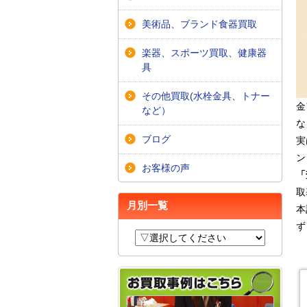
美術品、ブランド食器買取
楽器、スポーツ買取、健康器
具
その他買取(水栓金具、トナー
金
など）
な
ブログ
実
ン
お客様の声
「
取
月別一覧
本
ず