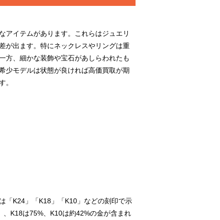
なアイテムがあります。これらはジュエリ
差が出ます。特にネックレスやリングは重
一方、細かな装飾や宝石があしらわれたも
希少モデルは状態が良ければ高価買取が期
す。
K24」「K18」「K10」などの刻印で示
K18は75%、K10は約42%の金が含まれ