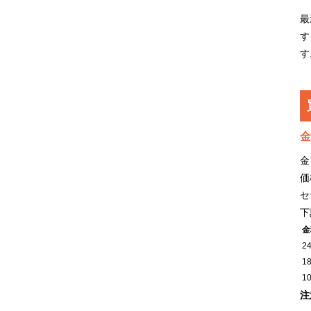
最
す
す
金
金
価
セ
下
金
2
1
1
注