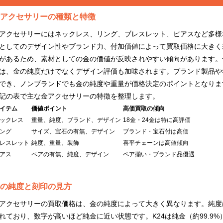
アクセサリーの種類と特徴
アクセサリーにはネックレス、リング、ブレスレット、ピアスなど多様
としてのデザイン性やブランド力、付加価値によって買取価格に大きく
があるため、素材としての金の価値が反映されやすい傾向があります。
は、金の純度だけでなくデザイン評価も加味されます。ブランド製品や
でき、ノンブランドでも金の純度や重量が価格決定のポイントとなりま
記の表で主な金アクセサリーの特徴を整理します。
イテム
価値ポイント
高価買取の傾向
ックレス
重量、純度、ブランド、デザイン
18金・24金は特に高評価
ング
サイズ、宝石の有無、デザイン
ブランド・宝石付は高価
レスレット
純度、重量、装飾
喜平チェーンは高値傾向
アス
ペアの有無、純度、デザイン
ペア揃い・ブランド品優遇
の純度と刻印の見方
アクセサリーの買取価格は、金の純度によって大きく異なります。純度は「
れており、数字が高いほど純金に近い状態です。K24は純金（約99.9%）、