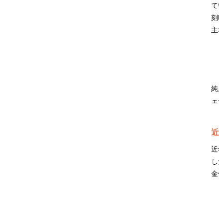
て
刻
主
純
ェ
近
近
し
金