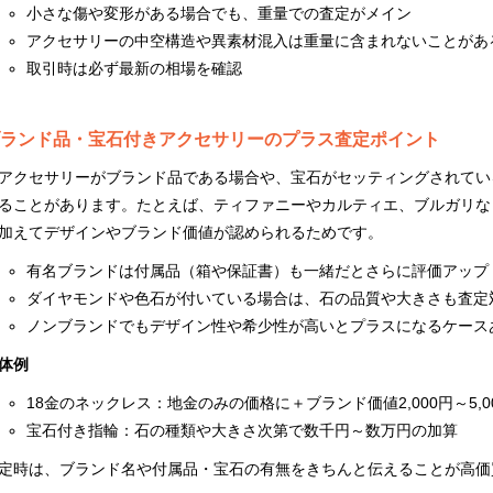
小さな傷や変形がある場合でも、重量での査定がメイン
アクセサリーの中空構造や異素材混入は重量に含まれないことがあ
取引時は必ず最新の相場を確認
ランド品・宝石付きアクセサリーのプラス査定ポイント
アクセサリーがブランド品である場合や、宝石がセッティングされてい
ることがあります。たとえば、ティファニーやカルティエ、ブルガリな
加えてデザインやブランド価値が認められるためです。
有名ブランドは付属品（箱や保証書）も一緒だとさらに評価アップ
ダイヤモンドや色石が付いている場合は、石の品質や大きさも査定
ノンブランドでもデザイン性や希少性が高いとプラスになるケース
体例
18金のネックレス：地金のみの価格に＋ブランド価値2,000円～5,0
宝石付き指輪：石の種類や大きさ次第で数千円～数万円の加算
定時は、ブランド名や付属品・宝石の有無をきちんと伝えることが高価