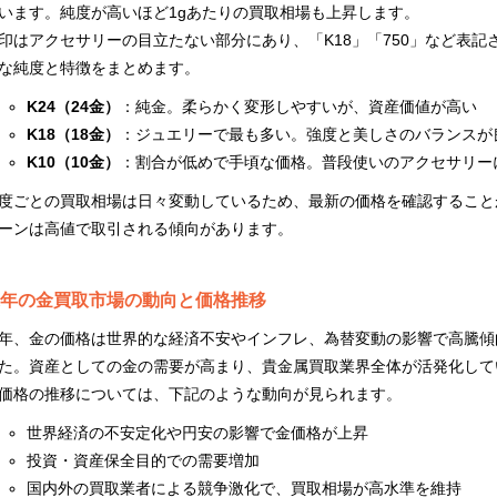
います。純度が高いほど1gあたりの買取相場も上昇します。
印はアクセサリーの目立たない部分にあり、「K18」「750」など表
な純度と特徴をまとめます。
K24（24金）
：純金。柔らかく変形しやすいが、資産価値が高い
K18（18金）
：ジュエリーで最も多い。強度と美しさのバランスが
K10（10金）
：割合が低めで手頃な価格。普段使いのアクセサリー
度ごとの買取相場は日々変動しているため、最新の価格を確認すること
ーンは高値で取引される傾向があります。
年の金買取市場の動向と価格推移
年、金の価格は世界的な経済不安やインフレ、為替変動の影響で高騰傾
た。資産としての金の需要が高まり、貴金属買取業界全体が活発化して
価格の推移については、下記のような動向が見られます。
世界経済の不安定化や円安の影響で金価格が上昇
投資・資産保全目的での需要増加
国内外の買取業者による競争激化で、買取相場が高水準を維持