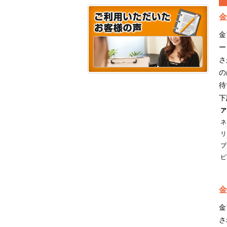
金
金
ー
さ
の
待
下
ア
ネ
リ
ブ
ピ
金
金
さ