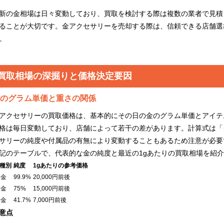
新の金相場は日々変動しており、買取を検討する際は複数の業者で見積
ることが大切です。金アクセサリーを売却する際は、信頼できる店舗選
。
買取相場の深掘りと価格決定要因
のグラム単価と重さの関係
アクセサリーの買取価格は、基本的にその日の金のグラム単価とアイテ
格は毎日変動しており、店舗によって若干の差があります。計算式は「
サリーの純度や付属品の有無により変動することもあるため注意が必要
記のテーブルで、代表的な金の純度と最近の1gあたりの買取相場を紹
種別
純度
1gあたりの参考価格
4金
99.9%
20,000円前後
8金
75%
15,000円前後
0金
41.7%
7,000円前後
意点