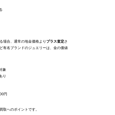
る
る場合、通常の地金価格より
プラス査定
さ
ど有名ブランドのジュエリーは、金の価値
対象
あり
00円
買取へのポイントです。